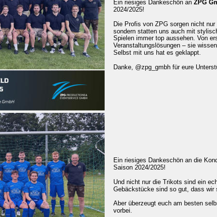
Ein riesiges Dankeschön an 
ZPG G
2024/2025!
Die Profis von ZPG sorgen nicht nur
sondern statten uns auch mit stylisc
Spielen immer top aussehen. Von erst
Veranstaltungslösungen – sie wissen e
Selbst mit uns hat es geklappt.
Danke, @zpg_gmbh für eure Unterstü
Ein riesiges Dankeschön an die Kondit
Saison 2024/2025!
Und nicht nur die Trikots sind ein e
Gebäckstücke sind so gut, dass wir 
Aber überzeugt euch am besten selbst
vorbei. 