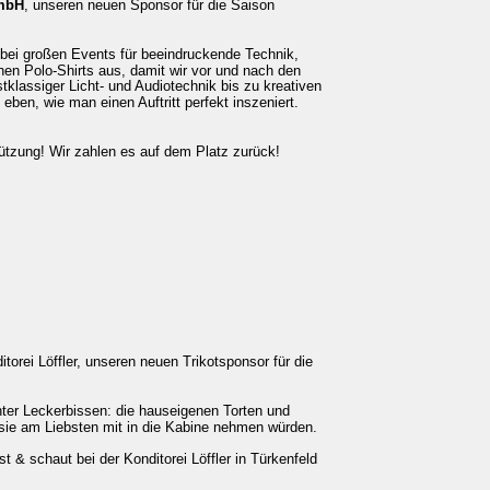
mbH
, unseren neuen Sponsor für die Saison 
 bei großen Events für beeindruckende Technik, 
hen Polo-Shirts aus, damit wir vor und nach den 
klassiger Licht- und Audiotechnik bis zu kreativen 
ben, wie man einen Auftritt perfekt inszeniert. 
tzung! Wir zahlen es auf dem Platz zurück!
orei Löffler, unseren neuen Trikotsponsor für die 
chter Leckerbissen: die hauseigenen Torten und 
sie am Liebsten mit in die Kabine nehmen würden. 
 & schaut bei der Konditorei Löffler in Türkenfeld 