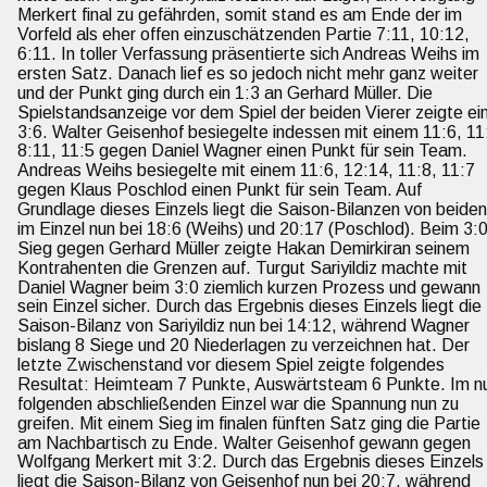
Merkert final zu gefährden, somit stand es am Ende der im 
Vorfeld als eher offen einzuschätzenden Partie 7:11, 10:12, 
6:11. In toller Verfassung präsentierte sich Andreas Weihs im 
ersten Satz. Danach lief es so jedoch nicht mehr ganz weiter 
und der Punkt ging durch ein 1:3 an Gerhard Müller. Die 
Spielstandsanzeige vor dem Spiel der beiden Vierer zeigte ein
3:6. Walter Geisenhof besiegelte indessen mit einem 11:6, 11:
8:11, 11:5 gegen Daniel Wagner einen Punkt für sein Team. 
Andreas Weihs besiegelte mit einem 11:6, 12:14, 11:8, 11:7 
gegen Klaus Poschlod einen Punkt für sein Team. Auf 
Grundlage dieses Einzels liegt die Saison-Bilanzen von beiden
im Einzel nun bei 18:6 (Weihs) und 20:17 (Poschlod). Beim 3:0
Sieg gegen Gerhard Müller zeigte Hakan Demirkiran seinem 
Kontrahenten die Grenzen auf. Turgut Sariyildiz machte mit 
Daniel Wagner beim 3:0 ziemlich kurzen Prozess und gewann 
sein Einzel sicher. Durch das Ergebnis dieses Einzels liegt die 
Saison-Bilanz von Sariyildiz nun bei 14:12, während Wagner 
bislang 8 Siege und 20 Niederlagen zu verzeichnen hat. Der 
letzte Zwischenstand vor diesem Spiel zeigte folgendes 
Resultat: Heimteam 7 Punkte, Auswärtsteam 6 Punkte. Im n
folgenden abschließenden Einzel war die Spannung nun zu 
greifen. Mit einem Sieg im finalen fünften Satz ging die Partie 
am Nachbartisch zu Ende. Walter Geisenhof gewann gegen 
Wolfgang Merkert mit 3:2. Durch das Ergebnis dieses Einzels
liegt die Saison-Bilanz von Geisenhof nun bei 20:7, während 