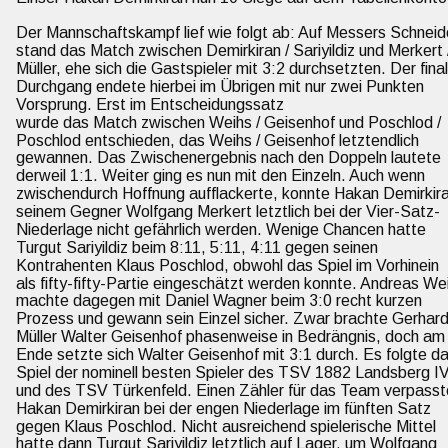
Der Mannschaftskampf lief wie folgt ab: Auf Messers Schneid
stand das Match zwischen Demirkiran / Sariyildiz und Merkert 
Müller, ehe sich die Gastspieler mit 3:2 durchsetzten. Der final
Durchgang endete hierbei im Übrigen mit nur zwei Punkten 
Vorsprung. Erst im Entscheidungssatz
wurde das Match zwischen Weihs / Geisenhof und Poschlod / 
Poschlod entschieden, das Weihs / Geisenhof letztendlich 
gewannen. Das Zwischenergebnis nach den Doppeln lautete 
derweil 1:1. Weiter ging es nun mit den Einzeln. Auch wenn 
zwischendurch Hoffnung aufflackerte, konnte Hakan Demirkira
seinem Gegner Wolfgang Merkert letztlich bei der Vier-Satz-
Niederlage nicht gefährlich werden. Wenige Chancen hatte 
Turgut Sariyildiz beim 8:11, 5:11, 4:11 gegen seinen 
Kontrahenten Klaus Poschlod, obwohl das Spiel im Vorhinein 
als fifty-fifty-Partie eingeschätzt werden konnte. Andreas We
machte dagegen mit Daniel Wagner beim 3:0 recht kurzen 
Prozess und gewann sein Einzel sicher. Zwar brachte Gerhard
Müller Walter Geisenhof phasenweise in Bedrängnis, doch am
Ende setzte sich Walter Geisenhof mit 3:1 durch. Es folgte da
Spiel der nominell besten Spieler des TSV 1882 Landsberg IV
und des TSV Türkenfeld. Einen Zähler für das Team verpasst
Hakan Demirkiran bei der engen Niederlage im fünften Satz 
gegen Klaus Poschlod. Nicht ausreichend spielerische Mittel 
hatte dann Turgut Sariyildiz letztlich auf Lager, um Wolfgang 