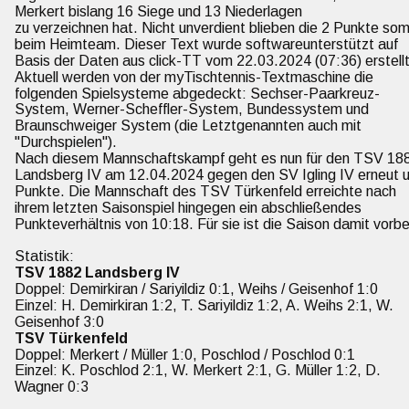
Merkert bislang 16 Siege und 13 Niederlagen
zu verzeichnen hat. Nicht unverdient blieben die 2 Punkte som
beim Heimteam. Dieser Text wurde softwareunterstützt auf 
Basis der Daten aus click-TT vom 22.03.2024 (07:36) erstellt
Aktuell werden von der myTischtennis-Textmaschine die 
folgenden Spielsysteme abgedeckt: Sechser-Paarkreuz-
System, Werner-Scheffler-System, Bundessystem und 
Braunschweiger System (die Letztgenannten auch mit 
"Durchspielen").
Nach diesem Mannschaftskampf geht es nun für den TSV 18
Landsberg IV am 12.04.2024 gegen den SV Igling IV erneut 
Punkte. Die Mannschaft des TSV Türkenfeld erreichte nach 
ihrem letzten Saisonspiel hingegen ein abschließendes 
Punkteverhältnis von 10:18. Für sie ist die Saison damit vorbe
Statistik:
TSV 1882 Landsberg IV
Doppel: Demirkiran / Sariyildiz 0:1, Weihs / Geisenhof 1:0
Einzel: H. Demirkiran 1:2, T. Sariyildiz 1:2, A. Weihs 2:1, W. 
Geisenhof 3:0
TSV Türkenfeld
Doppel: Merkert / Müller 1:0, Poschlod / Poschlod 0:1
Einzel: K. Poschlod 2:1, W. Merkert 2:1, G. Müller 1:2, D. 
Wagner 0:3