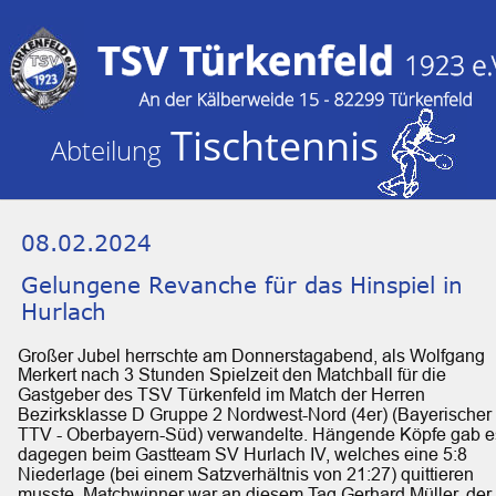
Tischtennis
Abteilung 
08.02.2024
Gelungene Revanche für das Hinspiel in 
Hurlach
Großer Jubel herrschte am Donnerstagabend, als Wolfgang 
Merkert nach 3 Stunden Spielzeit den Matchball für die 
Gastgeber des TSV Türkenfeld im Match der Herren 
Bezirksklasse D Gruppe 2 Nordwest-Nord (4er) (Bayerischer 
TTV - Oberbayern-Süd) verwandelte. Hängende Köpfe gab e
dagegen beim Gastteam SV Hurlach IV, welches eine 5:8 
Niederlage (bei einem Satzverhältnis von 21:27) quittieren 
musste. Matchwinner war an diesem Tag Gerhard Müller, der 