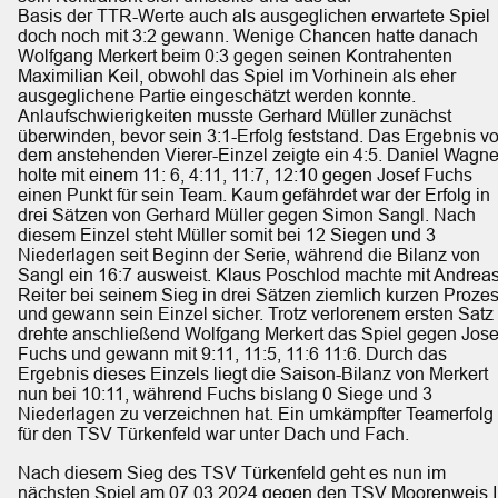
Basis der TTR-Werte auch als ausgeglichen erwartete Spiel 
doch noch mit 3:2 gewann. Wenige Chancen hatte danach 
Wolfgang Merkert beim 0:3 gegen seinen Kontrahenten 
Maximilian Keil, obwohl das Spiel im Vorhinein als eher 
ausgeglichene Partie eingeschätzt werden konnte. 
Anlaufschwierigkeiten musste Gerhard Müller zunächst 
überwinden, bevor sein 3:1-Erfolg feststand. Das Ergebnis vo
dem anstehenden Vierer-Einzel zeigte ein 4:5. Daniel Wagne
holte mit einem 11: 6, 4:11, 11:7, 12:10 gegen Josef Fuchs 
einen Punkt für sein Team. Kaum gefährdet war der Erfolg in 
drei Sätzen von Gerhard Müller gegen Simon Sangl. Nach 
diesem Einzel steht Müller somit bei 12 Siegen und 3 
Niederlagen seit Beginn der Serie, während die Bilanz von 
Sangl ein 16:7 ausweist. Klaus Poschlod machte mit Andreas
Reiter bei seinem Sieg in drei Sätzen ziemlich kurzen Prozes
und gewann sein Einzel sicher. Trotz verlorenem ersten Satz 
drehte anschließend Wolfgang Merkert das Spiel gegen Jose
Fuchs und gewann mit 9:11, 11:5, 11:6 11:6. Durch das 
Ergebnis dieses Einzels liegt die Saison-Bilanz von Merkert 
nun bei 10:11, während Fuchs bislang 0 Siege und 3 
Niederlagen zu verzeichnen hat. Ein umkämpfter Teamerfolg 
für den TSV Türkenfeld war unter Dach und Fach.
Nach diesem Sieg des TSV Türkenfeld geht es nun im 
nächsten Spiel am 07.03.2024 gegen den TSV Moorenweis III