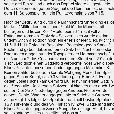
seine drei Einzel und auch das Doppel siegreich gestaltete. 
Durch diesen errungenen Sieg hat die Heimmannschaft nach
dem 11. Saisonspiel nun ein Punkteverhältnis von 7:15.
Nach der Begrüßung durch die Mannschaftsführer ging es los
Merkert / Müller konnten einen Punkt für die Mannschaft 
beitragen und ließen Keil / Reiter beim 3:1 nicht voll zur 
Entfaltung kommen. Trotz des Satzverlustes wurde es dann 
unterm Strich also doch noch ein eher sicherer Sieg. Mit 11: 4
11:5, 6:11, 11:7 siegten Poschlod / Poschlod gegen Sangl / 
Fuchs und gaben dabei nur einen Satz her. Nach den ersten 
Paarungen gingen nun der Topspieler der Heimmannschaft u
die Nummer 2 des Gastteams bei einem Stand von 2:0 an de
Tisch. Lediglich einen Satzerfolg verbuchte indes wenig spät
Klaus Poschlod bei seiner Niederlage gegen Maximilian Keil.
Keinen Zähler beisteuern konnte Wolfgang Merkert im Spiel 
gegen Simon Sangl, das 0:3 verloren ging. Beim 3:1-Erfolg 
gegen Josef Fuchs kam Gerhard Müller nur im ersten Satz in 
die Bredouille. Bei diesem Satzverlust blieb es aber auch. Be
seiner Drei-Satz-Niederlage gegen Andreas Reiter wurden 
derweil Daniel Wagner dagegen unterm Strich die Grenzen 
aufgezeigt. Es folgte das Spiel der nominell besten Spieler d
TSV Türkenfeld und des SV Hurlach IV. Zwei Sätze lang fand
Klaus Poschlod gegen Simon Sangl das richtige Mittel, bevor
sein Kontrahent sich umstellte und das auf