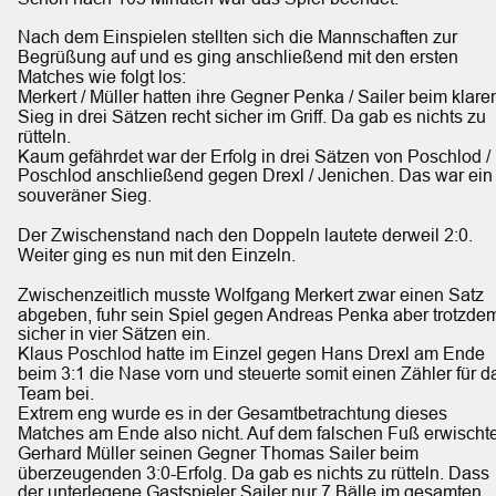
Nach dem Einspielen stellten sich die Mannschaften zur 
Begrüßung auf und es ging anschließend mit den ersten 
Matches wie folgt los:
Merkert / Müller hatten ihre Gegner Penka / Sailer beim klare
Sieg in drei Sätzen recht sicher im Griff. Da gab es nichts zu 
rütteln. 
Kaum gefährdet war der Erfolg in drei Sätzen von Poschlod / 
Poschlod anschließend gegen Drexl / Jenichen. Das war ein
souveräner Sieg.
Der Zwischenstand nach den Doppeln lautete derweil 2:0. 
Weiter ging es nun mit den Einzeln. 
Zwischenzeitlich musste Wolfgang Merkert zwar einen Satz 
abgeben, fuhr sein Spiel gegen Andreas Penka aber trotzde
sicher in vier Sätzen ein.
Klaus Poschlod hatte im Einzel gegen Hans Drexl am Ende 
beim 3:1 die Nase vorn und steuerte somit einen Zähler für d
Team bei.
Extrem eng wurde es in der Gesamtbetrachtung dieses 
Matches am Ende also nicht. Auf dem falschen Fuß erwischte
Gerhard Müller seinen Gegner Thomas Sailer beim 
überzeugenden 3:0-Erfolg. Da gab es nichts zu rütteln. Dass 
der unterlegene Gastspieler Sailer nur 7 Bälle im gesamten 