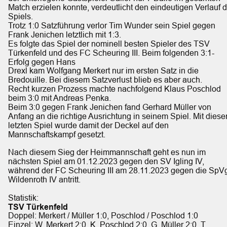
Match erzielen konnte, verdeutlicht den eindeutigen Verlauf d
Spiels.
Trotz 1:0 Satzführung verlor Tim Wunder sein Spiel gegen 
Frank Jenichen letztlich mit 1:3.
Es folgte das Spiel der nominell besten Spieler des TSV 
Türkenfeld und des FC Scheuring III. Beim folgenden 3:1-
Erfolg gegen Hans
Drexl kam Wolfgang Merkert nur im ersten Satz in die 
Bredouille. Bei diesem Satzverlust blieb es aber auch.
Recht kurzen Prozess machte nachfolgend Klaus Poschlod 
beim 3:0 mit Andreas Penka.
Beim 3:0 gegen Frank Jenichen fand Gerhard Müller von 
Anfang an die richtige Ausrichtung in seinem Spiel. Mit diese
letzten Spiel wurde damit der Deckel auf den 
Mannschaftskampf gesetzt.
Nach diesem Sieg der Heimmannschaft geht es nun im 
nächsten Spiel am 01.12.2023 gegen den SV Igling IV, 
während der FC Scheuring III am 28.11.2023 gegen die SpV
Wildenroth IV antritt.
Statistik:
TSV Türkenfeld
Doppel: Merkert / Müller 1:0, Poschlod / Poschlod 1:0
Einzel: W. Merkert 2:0, K. Poschlod 2:0, G. Müller 2:0, T. 